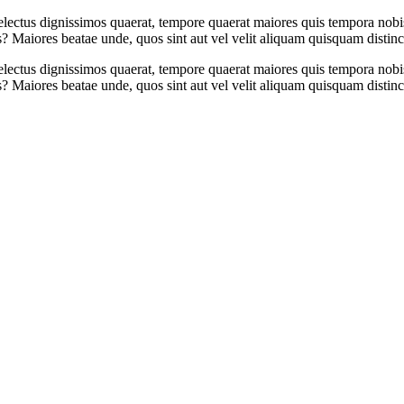
electus dignissimos quaerat, tempore quaerat maiores quis tempora nobis
s? Maiores beatae unde, quos sint aut vel velit aliquam quisquam distin
electus dignissimos quaerat, tempore quaerat maiores quis tempora nobis
s? Maiores beatae unde, quos sint aut vel velit aliquam quisquam distin